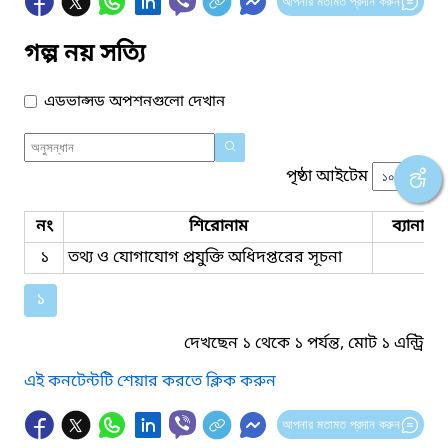
আপনার মতামত প্রদান করুন
গল্প নয় সত্যি
এডভান্সড অপশনগুলো দেখান
পৃষ্ঠা আইটেম
নং
শিরোনাম
ব্যানার 
১
তথ্য ও যোগাযোগ প্রযুক্তি অধিদপ্তরের সূচনা
১
দেখছেন ১ থেকে ১ পর্যন্ত, মোট ১ এন্ট্রি
এই কনটেন্টটি শেয়ার করতে ক্লিক করুন
আপনার মতামত প্রদান করুন