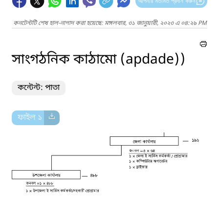
আপনার মতামত প্রদান করুন
কনটেন্টটি শেষ হাল-নাগাদ করা হয়েছে: মঙ্গলবার, ৩১ জানুয়ারী, ২০২৩ এ ০৪:২৯ PM
সাংগঠনিক কাঠামো (apdade))
কন্টেন্ট: পাতা
ফাইল ১