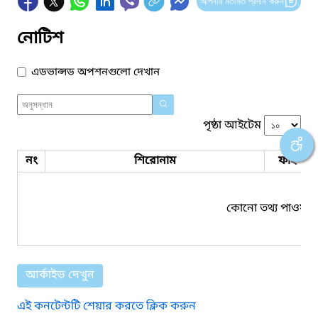
আপনার মতামত প্রদান করুন
নোটিশ
এডভান্সড অপশনগুলো দেখান
পৃষ্ঠা আইটেম
নং
শিরোনাম
ফাইল সম
কোনো তথ্য পাওয়া য
আর্কাইভ দেখুন
এই কনটেন্টটি শেয়ার করতে ক্লিক করুন