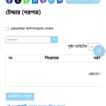
আপনার মতামত প্রদান করুন
টেন্ডার (দরপত্র)
এডভান্সড অপশনগুলো দেখান
পৃষ্ঠা আইটেম
নং
শিরোনাম
দরপত্র 
কোনো তথ্য
আর্কাইভ দেখুন